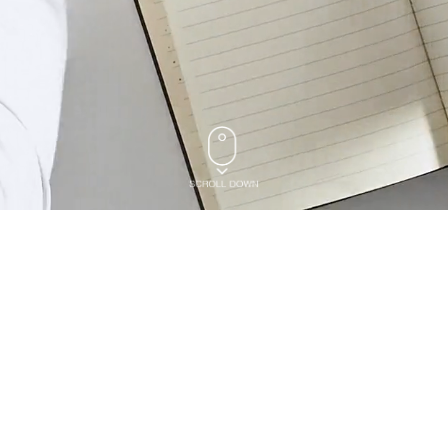
SITEMAP
BUSINESS
CONTACT
기업소개
업무위탁
서비스의뢰
사업분야
HR서비스
고객문의
사회공헌
채용서비스
오시는길
홍보채널
주요고객
채용정보
서비스의뢰